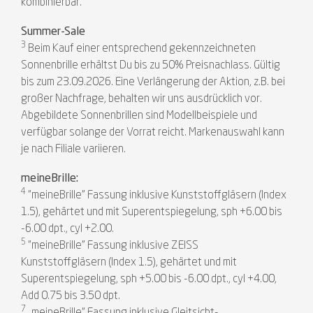
kombinierbar.
Summer-Sale
3
Beim Kauf einer entsprechend gekennzeichneten
Sonnenbrille erhältst Du bis zu 50% Preisnachlass. Gültig
bis zum 23.09.2026. Eine Verlängerung der Aktion, z.B. bei
großer Nachfrage, behalten wir uns ausdrücklich vor.
Abgebildete Sonnenbrillen sind Modellbeispiele und
verfügbar solange der Vorrat reicht. Markenauswahl kann
je nach Filiale variieren.
meineBrille:
4
"meineBrille" Fassung inklusive Kunststoffgläsern (Index
1.5), gehärtet und mit Superentspiegelung, sph +6.00 bis
-6.00 dpt., cyl +2.00.
5
"meineBrille" Fassung inklusive ZEISS
Kunststoffgläsern (Index 1.5), gehärtet und mit
Superentspiegelung, sph +5.00 bis -6.00 dpt., cyl +4.00,
Add 0.75 bis 3.50 dpt.
7
„meineBrille“ Fassung inklusive Gleitsicht-