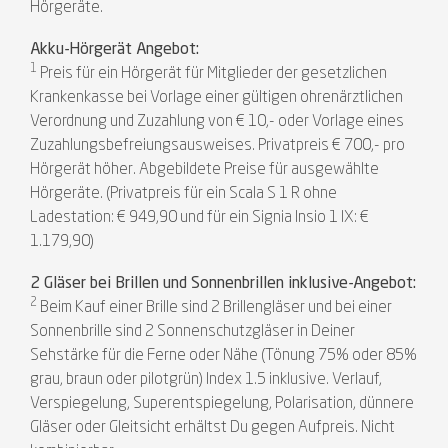
Hörgeräte.
Akku-Hörgerät Angebot:
1
Preis für ein Hörgerät für Mitglieder der gesetzlichen
Krankenkasse bei Vorlage einer gültigen ohrenärztlichen
Verordnung und Zuzahlung von € 10,- oder Vorlage eines
Zuzahlungsbefreiungsausweises. Privatpreis € 700,- pro
Hörgerät höher. Abgebildete Preise für ausgewählte
Hörgeräte. (Privatpreis für ein Scala S 1 R ohne
Ladestation: € 949,90 und für ein Signia Insio 1 IX: €
1.179,90)
2 Gläser bei Brillen und Sonnenbrillen inklusive-Angebot:
2
Beim Kauf einer Brille sind 2 Brillengläser und bei einer
Sonnenbrille sind 2 Sonnenschutzgläser in Deiner
Sehstärke für die Ferne oder Nähe (Tönung 75% oder 85%
grau, braun oder pilotgrün) Index 1.5 inklusive. Verlauf,
Verspiegelung, Superentspiegelung, Polarisation, dünnere
Gläser oder Gleitsicht erhältst Du gegen Aufpreis. Nicht