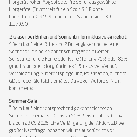
Hörgerät höher. Abgebildete Preise für ausgewählte
Hörgeräte. (Privatpreis für ein Scala S 1 R ohne
Ladestation: € 949,90 und für ein Signia Insio 1 IX: €
1.179,90)
2 Gläser bei Brillen und Sonnenbrillen inklusive-Angebot:
2
Beim Kauf einer Brille sind 2 Brillengläser und bei einer
Sonnenbrille sind 2 Sonnenschutzgläser in Deiner
Sehstärke für die Ferne oder Nähe (Tönung 75% oder 85%
grau, braun oder pilotgrün) Index 1.5 inklusive. Verlauf,
Verspiegelung, Superentspiegelung, Polarisation, dünnere
Gläser oder Gleitsicht erhältst Du gegen Aufpreis. Nicht
kombinierbar.
Summer-Sale
3
Beim Kauf einer entsprechend gekennzeichneten
Sonnenbrille erhältst Du bis zu 50% Preisnachlass. Gültig
bis zum 23.09.2026. Eine Verlängerung der Aktion, z.B. bei
großer Nachfrage, behalten wir uns ausdrücklich vor.