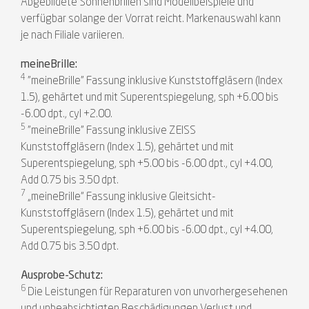
Abgebildete Sonnenbrillen sind Modellbeispiele und
verfügbar solange der Vorrat reicht. Markenauswahl kann
je nach Filiale variieren.
meineBrille:
4
"meineBrille" Fassung inklusive Kunststoffgläsern (Index
1.5), gehärtet und mit Superentspiegelung, sph +6.00 bis
-6.00 dpt., cyl +2.00.
5
"meineBrille" Fassung inklusive ZEISS
Kunststoffgläsern (Index 1.5), gehärtet und mit
Superentspiegelung, sph +5.00 bis -6.00 dpt., cyl +4.00,
Add 0.75 bis 3.50 dpt.
7
„meineBrille“ Fassung inklusive Gleitsicht-
Kunststoffgläsern (Index 1.5), gehärtet und mit
Superentspiegelung, sph +6.00 bis -6.00 dpt., cyl +4.00,
Add 0.75 bis 3.50 dpt.
Ausprobe-Schutz:
6
Die Leistungen für Reparaturen von unvorhergesehenen