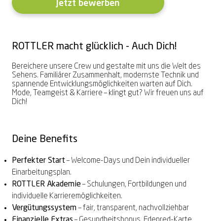
Jetzt bewerben
Vereinbare bequem online Deinen
Gaming-Brille
Zeiss
Exklusive Marken
Exklusive Marken
PRECISION
Online-Hörtest
Sorglospaket
Sommer-Gewinnspiel
2 Brillen = 1 Preis – teilbar
Sonnenbrille zum
LuckyLens
Nulltarif-Hörgeräte
Termin
Hörgeräte Nulltarif
Komplettpreis
1. Brille für Dich, 2. Brille für Deine
Deine bequeme Linsen-Flat
Dein HörGlück ab € 0,-⁰
Hoya
Alle Marken entdecken →
Alle Marken entdecken →
Alle Marken entdecken →
Termin vereinbaren
Dein HörGlück ab € 0,-⁰
Begleitung*
Schon ab € 14,95²
ROTTLER macht glücklich - Auch Dich!
Brillenbonusversicherung
Schütze Deine neue Brille
Bereichere unsere Crew und gestalte mit uns die Welt des
2 Gläser inklusive
Summer-Sale
Zum Onlineshop
Akku-Hörgeräte
Sehens. Familiärer Zusammenhalt, modernste Technik und
Alle Angebote entdecken →
spannende Entwicklungsmöglichkeiten warten auf Dich.
Bei jeder Brille & Sonnenbrille²
Bis zu 50% sparen³
Kontaktlinsen online entdecken
Schon ab € 249,90¹
Mode, Teamgeist & Karriere – klingt gut? Wir freuen uns auf
Dich!
Alle Leistungen entdecken →
Alle Angebote entdecken →
Alle Angebote entdecken →
Alle Angebote entdecken →
Alle Angebote entdecken →
Deine Benefits
Perfekter Start
– Welcome-Days und Dein individueller
Einarbeitungsplan.
ROTTLER Akademie
– Schulungen, Fortbildungen und
individuelle Karrieremöglichkeiten.
Vergütungssystem
– fair, transparent, nachvollziehbar
Finanzielle Extras
– Gesundheitsbonus, Edenred-Karte,