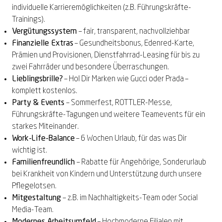
individuelle Karrieremöglichkeiten (z.B. Führungskräfte-
Trainings).
Vergütungssystem
– fair, transparent, nachvollziehbar
Finanzielle Extras
– Gesundheitsbonus, Edenred-Karte,
Prämien und Provisionen, Dienstfahrrad-Leasing für bis zu
zwei Fahrräder und besondere Überraschungen.
Lieblingsbrille?
– Hol Dir Marken wie Gucci oder Prada –
komplett kostenlos.
Party & Events
– Sommerfest, ROTTLER-Messe,
Führungskräfte-Tagungen und weitere Teamevents für ein
starkes Miteinander.
Work-Life-Balance
– 6 Wochen Urlaub, für das was Dir
wichtig ist.
Familienfreundlich
– Rabatte für Angehörige, Sonderurlaub
bei Krankheit von Kindern und Unterstützung durch unsere
Pflegelotsen.
Mitgestaltung
– z.B. im Nachhaltigkeits-Team oder Social
Media-Team.
Modernes Arbeitsumfeld
– Hochmoderne Filialen mit