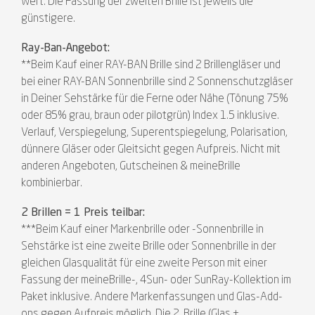
Wert. Die Fassung der zweiten Brille ist jeweils die
günstigere.
Ray-Ban-Angebot:
**Beim Kauf einer RAY-BAN Brille sind 2 Brillengläser und
bei einer RAY-BAN Sonnenbrille sind 2 Sonnenschutzgläser
in Deiner Sehstärke für die Ferne oder Nähe (Tönung 75%
oder 85% grau, braun oder pilotgrün) Index 1.5 inklusive.
Verlauf, Verspiegelung, Superentspiegelung, Polarisation,
dünnere Gläser oder Gleitsicht gegen Aufpreis. Nicht mit
anderen Angeboten, Gutscheinen & meineBrille
kombinierbar.
2 Brillen = 1 Preis teilbar:
***Beim Kauf einer Markenbrille oder -Sonnenbrille in
Sehstärke ist eine zweite Brille oder Sonnenbrille in der
gleichen Glasqualität für eine zweite Person mit einer
Fassung der meineBrille-, 4Sun- oder SunRay-Kollektion im
Paket inklusive. Andere Markenfassungen und Glas-Add-
ons gegen Aufpreis möglich. Die 2. Brille (Glas +