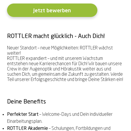
Vereinbare bequem online Deinen
Gaming-Brille
Zeiss
Exklusive Marken
Exklusive Marken
PRECISION
Online-Hörtest
Sorglospaket
Sommer-Gewinnspiel
2 Brillen = 1 Preis – teilbar
Sonnenbrille zum
LuckyLens
Nulltarif-Hörgeräte
Termin
Jetzt bewerben
Hörgeräte Nulltarif
Komplettpreis
1. Brille für Dich, 2. Brille für Deine
Deine bequeme Linsen-Flat
Dein HörGlück ab € 0,-⁰
Hoya
Alle Marken entdecken →
Alle Marken entdecken →
Alle Marken entdecken →
Termin vereinbaren
Dein HörGlück ab € 0,-⁰
Begleitung*
Schon ab € 14,95²
Brillenbonusversicherung
ROTTLER macht glücklich - Auch Dich!
Schütze Deine neue Brille
2 Gläser inklusive
Summer-Sale
Zum Onlineshop
Akku-Hörgeräte
Alle Angebote entdecken →
Neuer Standort – neue Möglichkeiten: ROTTLER wächst
Bei jeder Brille & Sonnenbrille²
Bis zu 50% sparen³
Kontaktlinsen online entdecken
Schon ab € 249,90¹
weiter!
ROTTLER expandiert – und mit unserem Wachstum
Alle Leistungen entdecken →
entstehen neue Karrierechancen für Dich! Wir bauen unsere
Crew in der Augenoptik und Hörakustik weiter aus und
suchen Dich, um gemeinsam die Zukunft zu gestalten. Werde
Alle Angebote entdecken →
Alle Angebote entdecken →
Alle Angebote entdecken →
Alle Angebote entdecken →
Teil unserer Erfolgsgeschichte und bringe Deine Stärken ein!
Deine Benefits
Perfekter Start
– Welcome-Days und Dein individueller
Einarbeitungsplan.
ROTTLER Akademie
– Schulungen, Fortbildungen und