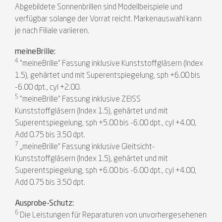
Abgebildete Sonnenbrillen sind Modellbeispiele und
verfügbar solange der Vorrat reicht. Markenauswahl kann
je nach Filiale variieren.
meineBrille:
4
"meineBrille" Fassung inklusive Kunststoffgläsern (Index
1.5), gehärtet und mit Superentspiegelung, sph +6.00 bis
-6.00 dpt., cyl +2.00.
5
"meineBrille" Fassung inklusive ZEISS
Kunststoffgläsern (Index 1.5), gehärtet und mit
Superentspiegelung, sph +5.00 bis -6.00 dpt., cyl +4.00,
Add 0.75 bis 3.50 dpt.
7
„meineBrille“ Fassung inklusive Gleitsicht-
Kunststoffgläsern (Index 1.5), gehärtet und mit
Superentspiegelung, sph +6.00 bis -6.00 dpt., cyl +4.00,
Add 0.75 bis 3.50 dpt.
Ausprobe-Schutz:
6
Die Leistungen für Reparaturen von unvorhergesehenen