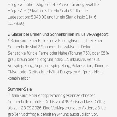
Hörgerät höher. Abgebildete Preise für ausgewählte
Hörgeräte. (Privatpreis für ein Scala S 1 R ohne
Ladestation: € 949,90 und für ein Signia Insio 1 IX: €
1.179,90)
2 Gläser bei Brillen und Sonnenbrillen inklusive-Angebot:
2
Beim Kauf einer Brille sind 2 Brillengläser und bei einer
Sonnenbrille sind 2 Sonnenschutzgläser in Deiner
Sehstärke für die Ferne oder Nähe (Tönung 75% oder 85%
grau, braun oder pilotgrün) Index 1.5 inklusive. Verlauf,
Verspiegelung, Superentspiegelung, Polarisation, dünnere
Gläser oder Gleitsicht erhältst Du gegen Aufpreis. Nicht
kombinierbar.
Summer-Sale
3
Beim Kauf einer entsprechend gekennzeichneten
Sonnenbrille erhältst Du bis zu 50% Preisnachlass. Gültig
bis zum 23.09.2026. Eine Verlängerung der Aktion, z.B. bei
großer Nachfrage, behalten wir uns ausdrücklich vor.