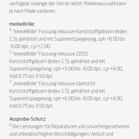
verfügbar solange der Vorrat reicht. Markenauswahl kann
je nach Filiale variieren.
meineBrille:
4
"meineBrille" Fassung inklusive Kunststoffgläsern (Index
1.5), gehärtet und mit Superentspiegelung, sph +6.00 bis
-6.00 dpt., cyl +2.00.
5
"meineBrille" Fassung inklusive ZEISS
Kunststoffgläsern (Index 1.5), gehärtet und mit
Superentspiegelung, sph +5.00 bis -6.00 dpt., cyl +4.00,
Add 0.75 bis 3.50 dpt.
7
„meineBrille“ Fassung inklusive Gleitsicht-
Kunststoffgläsern (Index 1.5), gehärtet und mit
Superentspiegelung, sph +6.00 bis -6.00 dpt., cyl +4.00,
Add 0.75 bis 3.50 dpt.
Ausprobe-Schutz:
6
Die Leistungen für Reparaturen von unvorhergesehenen
und unbeabsichtigten Beschädigungen,Verlust und