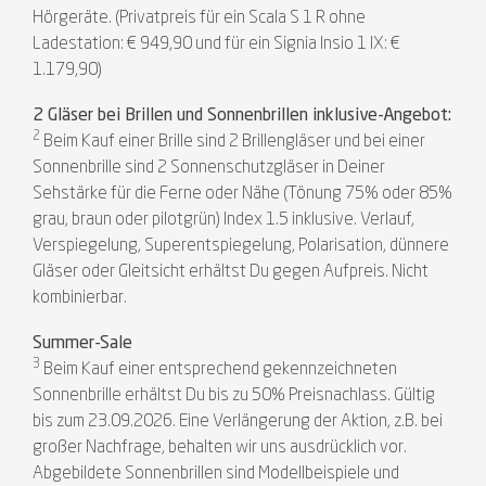
Hörgeräte. (Privatpreis für ein Scala S 1 R ohne
Ladestation: € 949,90 und für ein Signia Insio 1 IX: €
1.179,90)
2 Gläser bei Brillen und Sonnenbrillen inklusive-Angebot:
2
Beim Kauf einer Brille sind 2 Brillengläser und bei einer
Sonnenbrille sind 2 Sonnenschutzgläser in Deiner
Sehstärke für die Ferne oder Nähe (Tönung 75% oder 85%
grau, braun oder pilotgrün) Index 1.5 inklusive. Verlauf,
Verspiegelung, Superentspiegelung, Polarisation, dünnere
Gläser oder Gleitsicht erhältst Du gegen Aufpreis. Nicht
kombinierbar.
Summer-Sale
3
Beim Kauf einer entsprechend gekennzeichneten
Sonnenbrille erhältst Du bis zu 50% Preisnachlass. Gültig
bis zum 23.09.2026. Eine Verlängerung der Aktion, z.B. bei
großer Nachfrage, behalten wir uns ausdrücklich vor.
Abgebildete Sonnenbrillen sind Modellbeispiele und