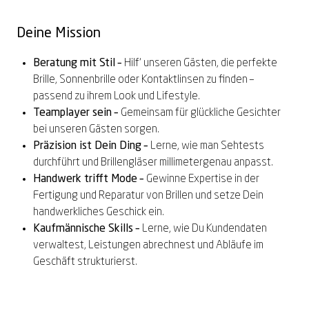
Deine Mission
Beratung mit Stil –
Hilf
‘
unseren Gästen, die perfekte
Brille, Sonnenbrille oder Kontaktlinsen zu finden –
passend zu ihrem Look und Lifestyle.
Teamplayer
sein
–
Gemeinsam
für glückliche Gesichter
bei unseren Gästen
sorgen
.
Präzision ist Dein Ding –
Lerne, wie man Sehtests
durchführt und Brillengläser millimetergenau anpasst.
Handwerk trifft Mode –
Gewinne Expertise in der
Fertigung und Reparatur von Brillen und setze Dein
handwerkliches Geschick ein.
Kaufmännische Skills –
Lerne, wie Du Kundendaten
verwaltest, Leistungen abrechnest und Abläufe im
Geschäft strukturierst
.