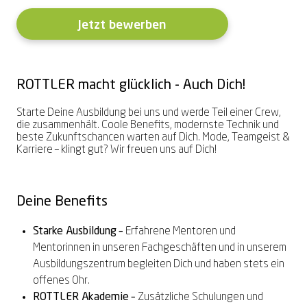
Vereinbare bequem online Deinen
Gaming-Brille
Zeiss
Exklusive Marken
Exklusive Marken
PRECISION
Online-Hörtest
Sorglospaket
Sommer-Gewinnspiel
2 Brillen = 1 Preis – teilbar
Sonnenbrille zum
LuckyLens
Nulltarif-Hörgeräte
Termin
Jetzt bewerben
Hörgeräte Nulltarif
Komplettpreis
1. Brille für Dich, 2. Brille für Deine
Deine bequeme Linsen-Flat
Dein HörGlück ab € 0,-⁰
Hoya
Alle Marken entdecken →
Alle Marken entdecken →
Alle Marken entdecken →
Termin vereinbaren
Dein HörGlück ab € 0,-⁰
Begleitung*
Schon ab € 14,95²
Brillenbonusversicherung
ROTTLER macht glücklich - Auch Dich!
Schütze Deine neue Brille
2 Gläser inklusive
Summer-Sale
Zum Onlineshop
Akku-Hörgeräte
Alle Angebote entdecken →
Starte Deine Ausbildung bei uns und werde Teil einer Crew,
Bei jeder Brille & Sonnenbrille²
Bis zu 50% sparen³
Kontaktlinsen online entdecken
Schon ab € 249,90¹
die zusammenhält. Coole Benefits, modernste Technik und
beste Zukunftschancen warten auf Dich. Mode, Teamgeist &
Alle Leistungen entdecken →
Karriere – klingt gut?
W
ir freuen uns auf Dich!
Alle Angebote entdecken →
Alle Angebote entdecken →
Alle Angebote entdecken →
Alle Angebote entdecken →
Deine Benefits
Starke Ausbildung –
Erfahrene
Mentoren und
Mentorinnen
in unseren
Fachgeschäften
und in unserem
Ausbildungszentrum
begleiten
Dich und haben stets ein
offenes Ohr.
ROT
T
LER Akademie –
Zusätzliche Schulungen und