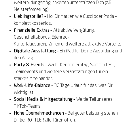
Weiterbildungsmöglichkeiten unterstützen Dich
(z.B.
Meisterförderung)
.
Lieblingsbrille?
–
Hol Dir Marken wie Gucci oder Prada –
komplett kostenlos.
Finanzielle
Extras
–
Attraktive
V
ergütung,
Gesundheitsbonus,
Edenred
-
Karte,
Klausurenprämie
n
und weitere attraktive
Vorteile
.
Digitale Ausstattung –
Ein iPad für Deine Ausbildung und
den Alltag.
Party & Events –
Azubi-Kennenlerntag, Sommerfest,
Teamevents und weitere Veranstaltungen für ein
starkes Miteinander.
Work-Life-Balance –
30 Tage Urlaub für das, was Dir
wichtig ist.
Social
Media
& Mitgestaltung
–
Werde Teil unseres
TikTok-Teams
.
Hohe Übernahmechancen –
Bei guter Leistung stehen
Dir bei
ROTTLER
alle Türen offen.