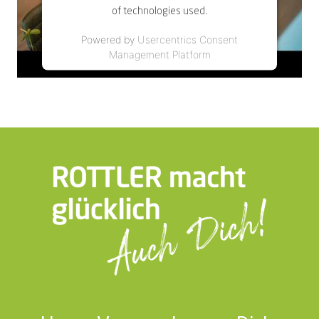
of technologies used.
Powered by
Usercentrics Consent
Management Platform