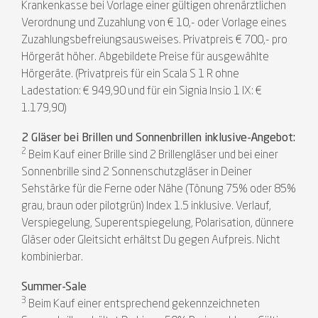
Krankenkasse bei Vorlage einer gültigen ohrenärztlichen
Verordnung und Zuzahlung von € 10,- oder Vorlage eines
Zuzahlungsbefreiungsausweises. Privatpreis € 700,- pro
Hörgerät höher. Abgebildete Preise für ausgewählte
Hörgeräte. (Privatpreis für ein Scala S 1 R ohne
Ladestation: € 949,90 und für ein Signia Insio 1 IX: €
1.179,90)
2 Gläser bei Brillen und Sonnenbrillen inklusive-Angebot:
2
Beim Kauf einer Brille sind 2 Brillengläser und bei einer
Sonnenbrille sind 2 Sonnenschutzgläser in Deiner
Sehstärke für die Ferne oder Nähe (Tönung 75% oder 85%
grau, braun oder pilotgrün) Index 1.5 inklusive. Verlauf,
Verspiegelung, Superentspiegelung, Polarisation, dünnere
Gläser oder Gleitsicht erhältst Du gegen Aufpreis. Nicht
kombinierbar.
Summer-Sale
3
Beim Kauf einer entsprechend gekennzeichneten