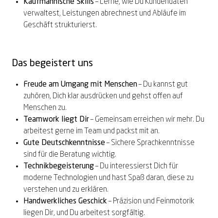
Kaufmännische Skills
– Lerne, wie Du Kundendaten
verwaltest, Leistungen abrechnest und Abläufe im
Geschäft strukturierst
.
Das begeistert uns
Freude am Umgang mit Menschen
– Du kannst gut
zuhören, Dich klar ausdrücken und gehst offen auf
Menschen zu
.
Teamwork liegt Dir
– Gemeinsam erreichen wir mehr. Du
arbeitest gerne im Team und packst mit an.
Gute Deutschkenntnisse
– Sichere Sprachkenntnisse
sind für die Beratung
wichtig.
Technik
begeisterung
– Du interessierst Dich für
moderne Technologien und hast Spaß daran, diese zu
verstehen und zu erklären.
Handwerkliches Geschick
– Präzision und Feinmotorik
liegen Dir, und Du arbeitest sorgfältig.