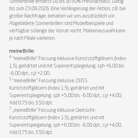
Sonnenbrille erhältst Du bis zu 50% Preisnachlass. Gültig
bis zum 23.09.2026. Eine Verlängerung der Aktion, z.B. bei
großer Nachfrage, behalten wir uns ausdrücklich vor.
Abgebildete Sonnenbrillen sind Modellbeispiele und
verfügbar solange der Vorrat reicht. Markenauswahl kann
je nach Filiale variieren.
meineBrille:
4
"meineBrille" Fassung inklusive Kunststoffgläsern (Index
1.5), gehärtet und mit Superentspiegelung, sph +6.00 bis
-6.00 dpt., cyl +2.00.
5
"meineBrille" Fassung inklusive ZEISS
Kunststoffgläsern (Index 1.5), gehärtet und mit
Superentspiegelung, sph +5.00 bis -6.00 dpt., cyl +4.00,
Add 0.75 bis 3.50 dpt.
7
„meineBrille“ Fassung inklusive Gleitsicht-
Kunststoffgläsern (Index 1.5), gehärtet und mit
Superentspiegelung, sph +6.00 bis -6.00 dpt., cyl +4.00,
Add 0.75 bis 3.50 dpt.