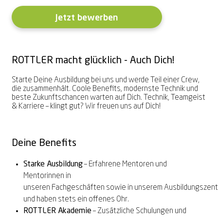
Vereinbare bequem online Deinen
Gaming-Brille
Zeiss
Exklusive Marken
Exklusive Marken
PRECISION
Online-Hörtest
Sorglospaket
Sommer-Gewinnspiel
2 Brillen = 1 Preis – teilbar
Sonnenbrille zum
LuckyLens
Nulltarif-Hörgeräte
Termin
Jetzt bewerben
Hörgeräte Nulltarif
Komplettpreis
1. Brille für Dich, 2. Brille für Deine
Deine bequeme Linsen-Flat
Dein HörGlück ab € 0,-⁰
Hoya
Alle Marken entdecken →
Alle Marken entdecken →
Alle Marken entdecken →
Termin vereinbaren
Dein HörGlück ab € 0,-⁰
Begleitung*
Schon ab € 14,95²
Brillenbonusversicherung
ROTTLER macht glücklich - Auch Dich!
Schütze Deine neue Brille
2 Gläser inklusive
Summer-Sale
Zum Onlineshop
Akku-Hörgeräte
Alle Angebote entdecken →
Starte Deine Ausbildung bei uns und werde Teil einer Crew,
Bei jeder Brille & Sonnenbrille²
Bis zu 50% sparen³
Kontaktlinsen online entdecken
Schon ab € 249,90¹
die zusammenhält. Coole Benefits, modernste Technik und
beste Zukunftschancen warten auf Dich. Technik, Teamgeist
Alle Leistungen entdecken →
& Karriere – klingt gut? Wir freuen uns auf Dich!
Alle Angebote entdecken →
Alle Angebote entdecken →
Alle Angebote entdecken →
Alle Angebote entdecken →
Deine Benefits
Starke Ausbildung
– Erfahrene
Mentoren und
Mentorinnen
in
unseren
Fachgeschäften
sowie
in
unsere
m
Ausbildungszen
und haben stets ein offenes Ohr.
ROT
T
LER Akademie
– Zusätzliche Schulungen und