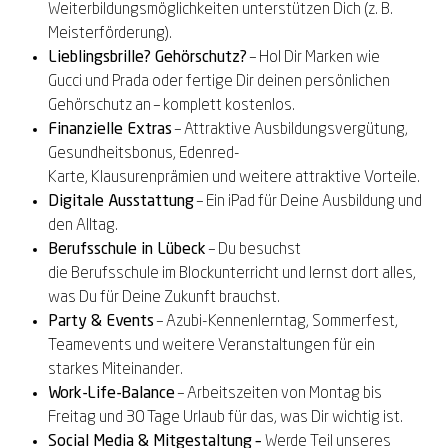
Weiterbildungsmöglichkeiten unterstützen Dich (z. B.
Meisterförderung).
Lieblingsbrille? Gehörschutz?
–
Hol Dir
Marken wie
Gucci
und
Prada
oder
fertige Dir deinen persönlichen
Gehörschutz an
– komplett kostenlos.
Finanzielle
Extras
– Attraktive Ausbildungsvergütung,
Gesundheitsbonus,
Edenred
-
Karte,
Klausurenprämien
und weitere attraktive
Vorteile
.
Digitale Ausstattung
– Ein iPad für Deine Ausbildung und
den Alltag.
Berufsschule in Lübeck
– Du besuchst
die
Berufsschule
im Blockunterricht und lernst dort alles,
was Du für Deine Zukunft brauchst.
Party & Events
– Azubi-Kennenlerntag, Sommerfest,
Teamevents und weitere Veranstaltungen für ein
starkes Miteinander.
Work-Life-Balance
–
Arbeitszeiten von Montag bis
Freitag und 30 Tage Urlaub für das, was Dir wichtig ist.
Social
Media
& Mitgestaltung
–
Werde Teil unseres