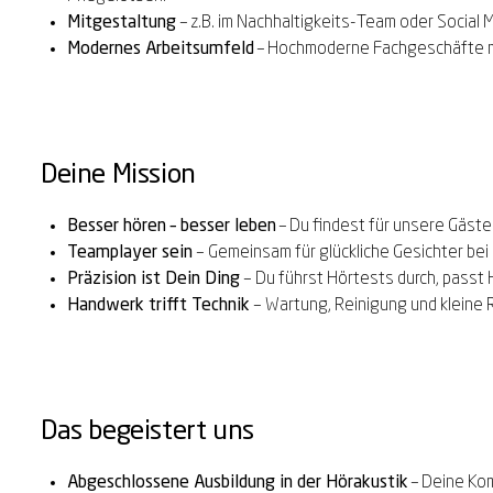
Mitgestaltung
– z.B. im Nachhaltigkeits-Team oder Social
Modernes Arbeitsumfeld
– Hochmoderne Fachgeschäfte mi
Deine Mission
Besser hören – besser leben
– Du findest für unsere Gäste 
Teamplayer
sein
–
Gemeinsam
für glückliche Gesichter be
Präzision ist Dein Ding
–
Du führst Hörtests durch, passt H
Handwerk trifft
Technik
–
Wartung, Reinigung und kleine 
Das begeistert uns
Abgeschlossene Ausbildung in der Hörakustik
– Deine Kom