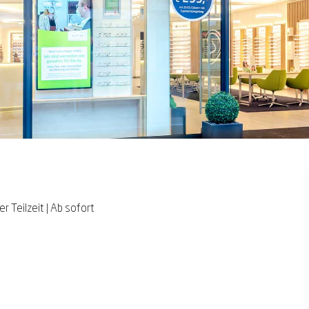
ng*
ng*
er Teilzeit
|
Ab sofort