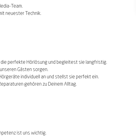
 Media-Team.
t neuester Technik.
die perfekte Hörlösung und begleitest sie langfristig.
i unseren Gästen
sorgen
.
örgeräte individuell an und stellst sie perfekt ein.
Reparaturen gehören zu Deinem Alltag.
petenz ist uns wichtig.