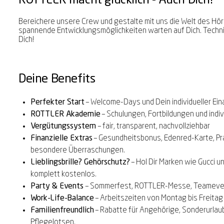
ROTTLER macht glücklich - Auch Dich!
Bereichere unsere Crew und gestalte mit uns die Welt des Hö
spannende Entwicklungsmöglichkeiten warten auf Dich. Technik,
Dich!
Deine Benefits
Perfekter Start
– Welcome-Days und Dein individueller Ein
ROTTLER Akademie
– Schulungen, Fortbildungen und indivi
Vergütungssystem
– fair, transparent, nachvollziehbar
Finanzielle Extras
– Gesundheitsbonus, Edenred-Karte, Prä
besondere Überraschungen.
Lieblingsbrille? Gehörschutz?
– Hol Dir Marken wie Gucci u
komplett kostenlos.
Party & Events
– Sommerfest, ROTTLER-Messe, Teamevent
Work-Life-Balance
– Arbeitszeiten von Montag bis Freitag 
Familienfreundlich
– Rabatte für Angehörige, Sonderurlaub
Pflegelotsen.