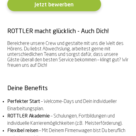
Vereinbare bequem online Deinen
Jetzt bewerben
Gaming-Brille
Zeiss
Exklusive Marken
Exklusive Marken
PRECISION
Online-Hörtest
Sorglospaket
Sommer-Gewinnspiel
2 Brillen = 1 Preis – teilbar
Sonnenbrille zum
LuckyLens
Nulltarif-Hörgeräte
Termin
Hörgeräte Nulltarif
Komplettpreis
1. Brille für Dich, 2. Brille für Deine
Deine bequeme Linsen-Flat
Dein HörGlück ab € 0,-⁰
Hoya
Alle Marken entdecken →
Alle Marken entdecken →
Alle Marken entdecken →
Termin vereinbaren
Dein HörGlück ab € 0,-⁰
Begleitung*
Schon ab € 14,95²
ROTTLER macht glücklich - Auch Dich!
Brillenbonusversicherung
Schütze Deine neue Brille
Bereichere unsere Crew und gestalte mit uns die Welt des
2 Gläser inklusive
Summer-Sale
Zum Onlineshop
Akku-Hörgeräte
Alle Angebote entdecken →
Hörens. Du liebst Abwechslung, arbeitest gerne mit
Bei jeder Brille & Sonnenbrille²
Bis zu 50% sparen³
Kontaktlinsen online entdecken
Schon ab € 249,90¹
unterschiedlichen Teams und sorgst dafür, dass unsere
Gäste überall den besten Service bekommen – klingt gut? Wir
Alle Leistungen entdecken →
freuen uns auf Dich!
Alle Angebote entdecken →
Alle Angebote entdecken →
Alle Angebote entdecken →
Alle Angebote entdecken →
Deine Benefits
Perfekter Start
– Welcome-Days und Dein individueller
Einarbeitungsplan.
ROTTLER Akademie
– Schulungen, Fortbildungen und
individuelle Karrieremöglichkeiten (z.B. Meisterförderung).
Flexibel reisen
– Mit Deinem Firmenwagen bist Du beruflich