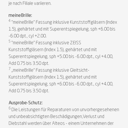
je nach Filiale variieren.
meineBrille:
4
"meineBrille" Fassung inklusive Kunststoffgläsern (Index
1.5), gehärtet und mit Superentspiegelung, sph +6.00 bis
-6.00 dpt., cyl +2.00.
5
"meineBrille" Fassung inklusive ZEISS
Kunststoffgläsern (Index 1.5), gehärtet und mit
Superentspiegelung, sph +5.00 bis -6.00 dpt., cyl +4.00,
Add 0.75 bis 3.50 dpt.
7
„meineBrille“ Fassung inklusive Gleitsicht-
Kunststoffgläsern (Index 1.5), gehärtet und mit
Superentspiegelung, sph +6.00 bis -6.00 dpt., cyl +4.00,
Add 0.75 bis 3.50 dpt.
Ausprobe-Schutz:
6
Die Leistungen für Reparaturen von unvorhergesehenen
und unbeabsichtigten Beschädigungen,Verlust und
Diebstahl werden über Alteos - einem Unternehmen der