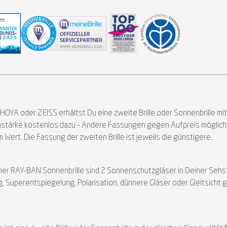
n HOYA oder ZEISS erhältst Du eine zweite Brille oder Sonnenbrille mit
ehstärke kostenlos dazu – Andere Fassungen gegen Aufpreis möglich
 Wert. Die Fassung der zweiten Brille ist jeweils die günstigere.
 einer RAY-BAN Sonnenbrille sind 2 Sonnenschutzgläser in Deiner Se
ung, Superentspiegelung, Polarisation, dünnere Gläser oder Gleitsic