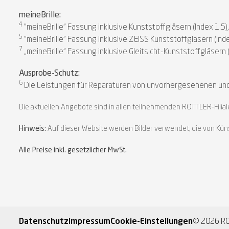
meineBrille:
4
"meineBrille" Fassung inklusive Kunststoffgläsern (Index 1.5)
5
"meineBrille" Fassung inklusive ZEISS Kunststoffgläsern (Inde
7
„meineBrille“ Fassung inklusive Gleitsicht-Kunststoffgläsern (
Ausprobe-Schutz:
6
Die Leistungen für Reparaturen von unvorhergesehenen und
Die aktuellen Angebote sind in allen teilnehmenden ROTTLER-Filiale
Hinweis:
Auf dieser Website werden Bilder verwendet, die von Künst
Alle Preise inkl. gesetzlicher MwSt.
Datenschutz
Impressum
Cookie-Einstellungen
© 2026 RO