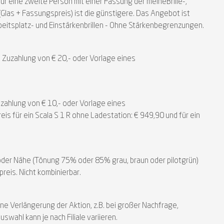
für eine zweite Person mit einer Fassung der meineBrille-,
Glas + Fassungspreis) ist die günstigere. Das Angebot ist
rbeitsplatz- und Einstärkenbrillen - Ohne Stärkenbegrenzungen.
nd Zuzahlung von € 20,- oder Vorlage eines
uzahlung von € 10,- oder Vorlage eines
s für ein Scala S 1 R ohne Ladestation: € 949,90 und für ein
ne oder Nähe (Tönung 75% oder 85% grau, braun oder pilotgrün)
reis. Nicht kombinierbar.
ne Verlängerung der Aktion, z.B. bei großer Nachfrage,
swahl kann je nach Filiale variieren.