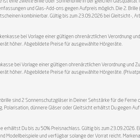
ist eine zweite Brille oder Sonnenbrille in der gleichen Glasqualität 
nfassungen und Glas-Add-ons gegen Aufpreis möglich. Die 2. Brille (
cheinen kombinierbar. Gültig bis zum 23.09.2026 bei Gleitsicht-, A
Krankenkasse bei Vorlage einer gültigen ohrenärztlichen Verordnung u
ät höher. Abgebildete Preise für ausgewählte Hörgeräte.
enkasse bei Vorlage einer gültigen ohrenärztlichen Verordnung und Z
ät höher. Abgebildete Preise für ausgewählte Hörgeräte. (Privatprei
nnenbrille sind 2 Sonnenschutzgläser in Deiner Sehstärke für die Fer
, Polarisation, dünnere Gläser oder Gleitsicht erhältst Du gegen Aufp
erhältst Du bis zu 50% Preisnachlass. Gültig bis zum 23.09.2026. Ei
nd Modellbeispiele und verfügbar solange der Vorrat reicht. Markenau