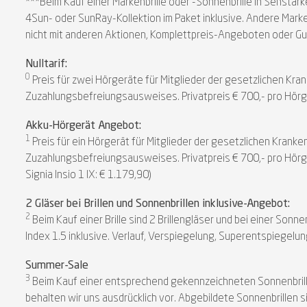
***Beim Kauf einer Markenbrille oder -Sonnenbrille in Sehstärke 
4Sun- oder SunRay-Kollektion im Paket inklusive. Andere Marke
nicht mit anderen Aktionen, Komplettpreis-Angeboten oder Guts
Nulltarif:
0
Preis für zwei Hörgeräte für Mitglieder der gesetzlichen 
Zuzahlungsbefreiungsausweises. Privatpreis € 700,- pro Hörger
Akku-Hörgerät Angebot:
1
Preis für ein Hörgerät für Mitglieder der gesetzlichen Krank
Zuzahlungsbefreiungsausweises. Privatpreis € 700,- pro Hörger
Signia Insio 1 IX: € 1.179,90)
2 Gläser bei Brillen und Sonnenbrillen inklusive-Angebot:
2
Beim Kauf einer Brille sind 2 Brillengläser und bei einer So
Index 1.5 inklusive. Verlauf, Verspiegelung, Superentspiegelung
Summer-Sale
3
Beim Kauf einer entsprechend gekennzeichneten Sonnenbrille 
behalten wir uns ausdrücklich vor. Abgebildete Sonnenbrillen si