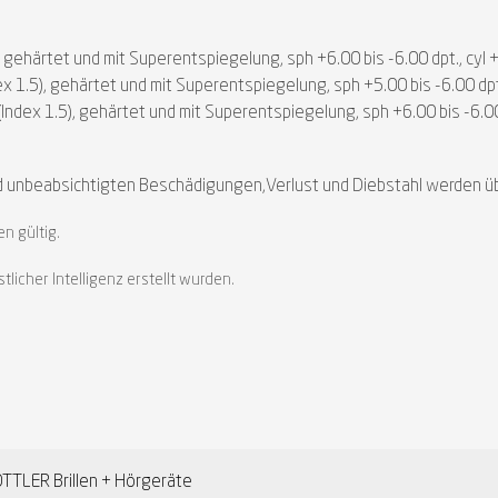
, gehärtet und mit Superentspiegelung, sph +6.00 bis -6.00 dpt., cyl 
x 1.5), gehärtet und mit Superentspiegelung, sph +5.00 bis -6.00 dpt.
Index 1.5), gehärtet und mit Superentspiegelung, sph +6.00 bis -6.00 
 unbeabsichtigten Beschädigungen,Verlust und Diebstahl werden ü
n gültig.
licher Intelligenz erstellt wurden.
TTLER Brillen + Hörgeräte