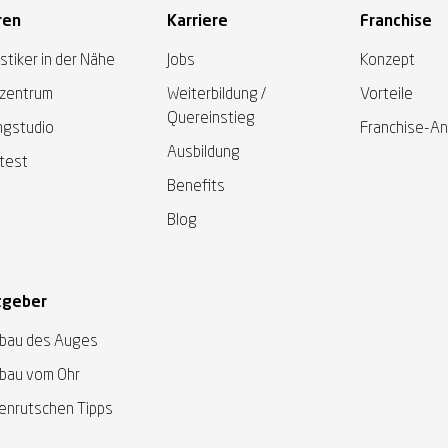
ren
Karriere
Franchise
ng*
stiker in der Nähe
Jobs
Konzept
zentrum
Weiterbildung /
Vorteile
Quereinstieg
ngstudio
Franchise-A
ng*
Ausbildung
test
Benefits
Blog
tgeber
bau des Auges
bau vom Ohr
llenrutschen Tipps